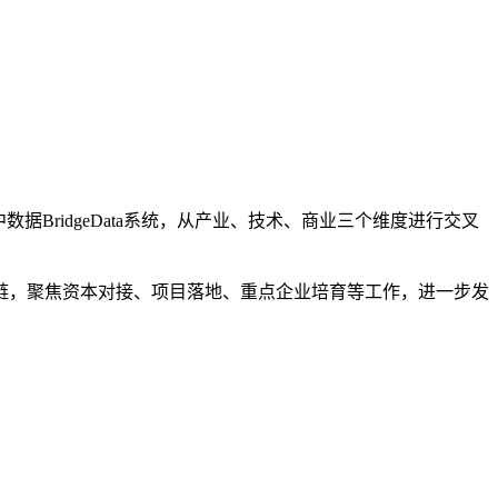
BridgeData系统，从产业、技术、商业三个维度进行交叉
链，聚焦资本对接、项目落地、重点企业培育等工作，进一步发