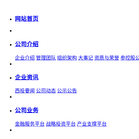
网站首页
公司介绍
企业介绍
管理团队
组织架构
大事记
资质与荣誉
参控股
企业资讯
西投要闻
公司动态
公示公告
公司业务
金融服务平台
战略投资平台
产业支撑平台