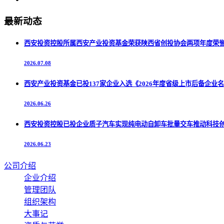
最新动态
西安投资控股所属西安产业投资基金荣获陕西省创投协会两项年度荣
2026.07.08
西安产业投资基金已投137家企业入选《2026年度省级上市后备企业
2026.06.26
西安投资控股已投企业质子汽车实现纯电动自卸车批量交车推动科技
2026.06.23
公司介绍
企业介绍
管理团队
组织架构
大事记