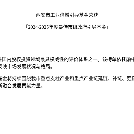
西安市工业倍增引导基金荣获
「2024-2025年度最佳市级政府引导基金」
国内股权投资领域最具权威性的评价体系之一。该榜单依托融中数据
反映市场发展状况与格局。
基金将持续围绕我市重点支柱产业和重点产业链延链、补链、强
新融合发展贡献力量。