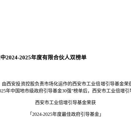
2024-2025年度有限合伙人双榜单
榜单。由西安投资控股负责市场化运作的西安市工业倍增引导基金荣获“202
”“2025年中国地市级政府引导基金30强”榜单后，西安市工业倍
西安市工业倍增引导基金荣获
「2024-2025年度最佳政府引导基金」