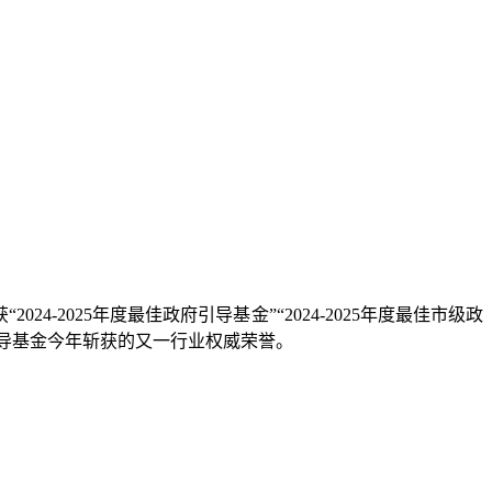
4-2025年度最佳政府引导基金”“2024-2025年度最佳市级政
增引导基金今年斩获的又一行业权威荣誉。