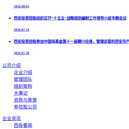
2026.08.05
西安投资控股组织召开“十五五”战略规划编制工作领导小组专题会议
2026.07.31
西安投资控股参加中国母基金第十一届辋川论道，管理运营的西安市
2026.07.30
公司介绍
企业介绍
管理团队
组织架构
大事记
资质与荣誉
参控股公司
企业资讯
西投要闻