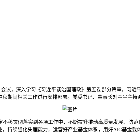
扩大）会议，深入学习《习近平谈治国理政》第五卷部分篇章，习
中秋期间相关工作进行安排部署。党委书记、董事长刘金平主持
不移贯彻落实到各项工作中，不断提升推动高质量发展、防范化
业，持续强化头雁能力，运营好产业基金体系，用好AIC基金