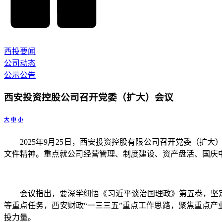
西投要闻
公司动态
公示公告
西安投资控股公司召开党委（扩大）会议
大
中
小
2025年9月25日，西安投资控股有限公司召开党委（
文件精神。重点就公司经营管理、制度建设、资产盘活、国庆
会议指出，要深学细悟《习近平谈治国理政》第五卷，坚定
等重点任务，西安财政“一三三五”重点工作思路，聚焦重点产
投力量。