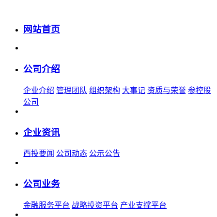
网站首页
公司介绍
企业介绍
管理团队
组织架构
大事记
资质与荣誉
参控股
公司
企业资讯
西投要闻
公司动态
公示公告
公司业务
金融服务平台
战略投资平台
产业支撑平台