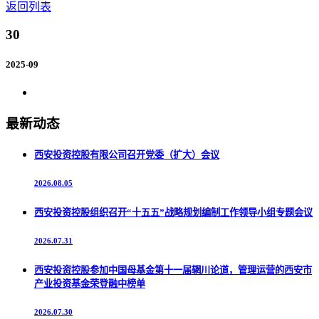
返回列表
30
2025-09
最新动态
西安投资控股有限公司召开党委（扩大）会议
2026.08.05
西安投资控股组织召开“十五五”战略规划编制工作领导小组专题会议
2026.07.31
西安投资控股参加中国母基金第十一届辋川论道，管理运营的西安市
产业投资基金荣登融中榜单
2026.07.30