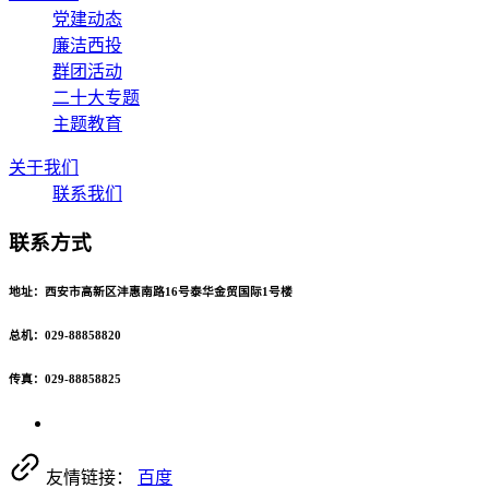
党建动态
廉洁西投
群团活动
二十大专题
主题教育
关于我们
联系我们
联系方式
地址：西安市高新区沣惠南路16号泰华金贸国际1号楼
总机：029-88858820
传真：029-88858825
友情链接：
百度