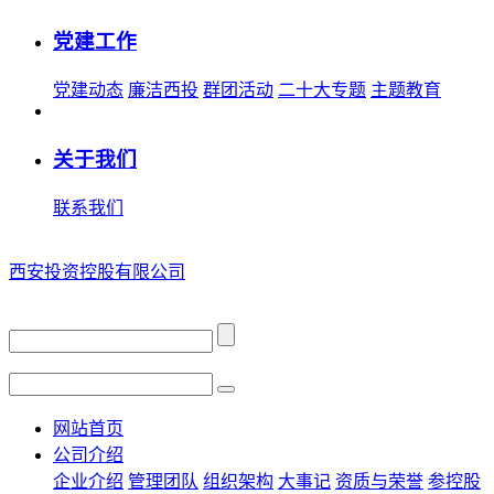
党建工作
党建动态
廉洁西投
群团活动
二十大专题
主题教育
关于我们
联系我们
西安投资控股有限公司
网站首页
公司介绍
企业介绍
管理团队
组织架构
大事记
资质与荣誉
参控股