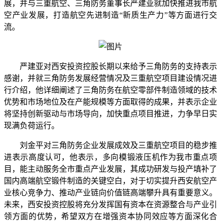
展，并与三重航空、三角防务董事长严建亚就加快推进我市航
空产业发展，打造航空先进制造“新质生产力”等方面进行交
流。
严建亚对西安投资控股长期以来给予三角防务的支持表示
感谢，并就三角防务发展经营情况及三重航空项目建设情况进
行介绍，他详细阐述了三角防务在航空零部件制造领域的技术
优势和市场地位及在产能规模等方面取得的成果，并表示企业
将坚持创新驱动与市场导向，加快重点项目推进，力争早日实
现满负荷运行。
刘金平对三角防务企业发展成效及三重航空项目的稳步推
进表示高度认可，他表示，多向模锻液压机作为我市重点项
目，能主动服务全市重点产业发展，其成功研发与投产填补了
国内高端航空锻件制造的关键空白，对于切实提升西安航空产
业核心竞争力、推动产业链向价值链高端攀升具有重要意义。
未来，西安投资控股将充分发挥国有资本在资源整合与产业引
领方面的优势，希望双方在增强资本协同效应等方面深化合