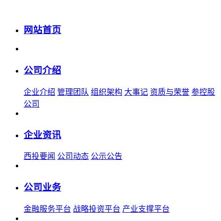
网站首页
公司介绍
企业介绍
管理团队
组织架构
大事记
资质与荣誉
参控股
公司
企业资讯
西投要闻
公司动态
公示公告
公司业务
金融服务平台
战略投资平台
产业支撑平台