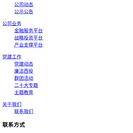
公司动态
公示公告
公司业务
金融服务平台
战略投资平台
产业支撑平台
党建工作
党建动态
廉洁西投
群团活动
二十大专题
主题教育
关于我们
联系我们
联系方式