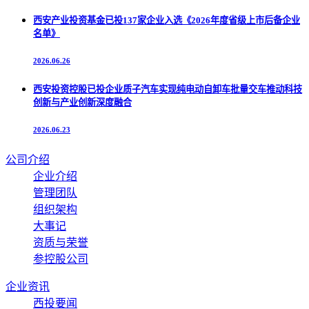
西安产业投资基金已投137家企业入选《2026年度省级上市后备企业
名单》
2026.06.26
西安投资控股已投企业质子汽车实现纯电动自卸车批量交车推动科技
创新与产业创新深度融合
2026.06.23
公司介绍
企业介绍
管理团队
组织架构
大事记
资质与荣誉
参控股公司
企业资讯
西投要闻