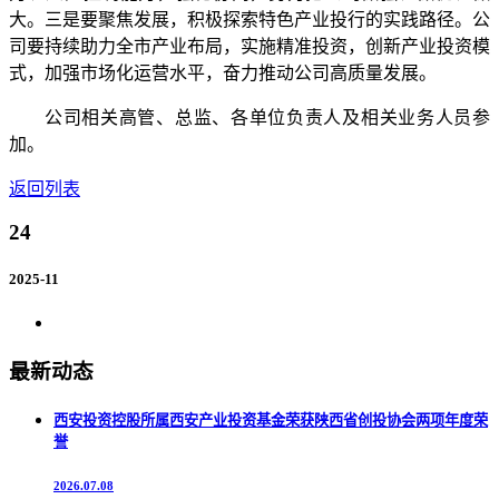
大。三是要聚焦发展，积极探索特色产业投行的实践路径。公
司要持续助力全市产业布局，实施精准投资，创新产业投资模
式，加强市场化运营水平，奋力推动公司高质量发展。
公司相关高管、总监、各单位负责人及相关业务人员参
加。
返回列表
24
2025-11
最新动态
西安投资控股所属西安产业投资基金荣获陕西省创投协会两项年度荣
誉
2026.07.08