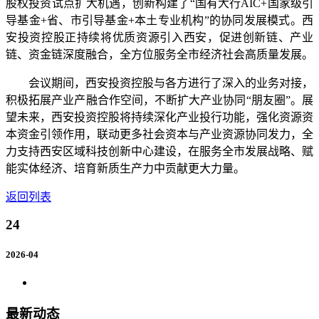
股权投资试点扩大机遇，创新构建了“国有大行AIC+国家级引
导基金+省、市引导基金+本土专业机构”的协同发展模式。西
安投资控股正持续将优质资源引入西安，促进创新链、产业
链、资金链深度融合，全方位服务全市经济社会高质量发展。
会议期间，西安投资控股与各方进行了深入的业务对接，
积极拓展产业产融合作空间，不断扩大产业协同“朋友圈”。展
望未来，西安投资控股将持续深化产业投行功能，强化资源资
本资金引领作用，联动更多社会资本与产业资源协同发力，全
力支持西安区域科技创新中心建设，在服务全市发展战略、赋
能实体经济、培育新质生产力中贡献更大力量。
返回列表
24
2026-04
最新动态