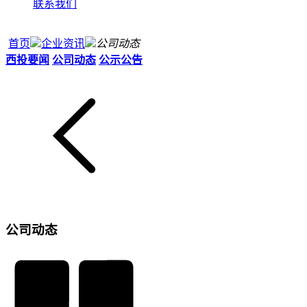
联系我们
首页
企业资讯
公司动态
西投要闻
公司动态
公示公告
公司动态