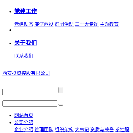
党建工作
党建动态
廉洁西投
群团活动
二十大专题
主题教育
关于我们
联系我们
西安投资控股有限公司
网站首页
公司介绍
企业介绍
管理团队
组织架构
大事记
资质与荣誉
参控股