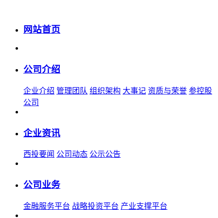
网站首页
公司介绍
企业介绍
管理团队
组织架构
大事记
资质与荣誉
参控股
公司
企业资讯
西投要闻
公司动态
公示公告
公司业务
金融服务平台
战略投资平台
产业支撑平台