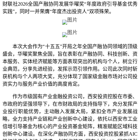
财联社2026全国产融协同发展华曜奖“年度政府引导基金优秀
实践”，同时一并荣膺“年度杰出投资人”双项殊荣。
本次大会作为“十五五”开局之年全国产融协同领域的顶级
盛会，华曜奖聚焦全国，旨在表彰在产融协同、科技创新、资
本服务、实体经济赋能等方面表现突出的机构与个人，树立行
业典范，分享先进经验，发挥示范引领作用。公司此次同时斩
获机构与个人两项大奖，充分体现了国家级金融市场对公司投
资实力与服务产业价值的高度肯定。
作为市级国有产业金融投资公司，西安投资控股在市委、
市政府的坚强领导下，在市财政局的支持指导下，充分发挥产
业投行职能优势，主动融入发展大局，紧扣全市产业发展战
略，全力支持产业链和产业创新中心建设，依托以西安市工业
倍增引导基金为核心的产业投资基金矩阵，精准赋能区域科技
创新中心建设。在深化产融协同方面，西安投资控股紧抓AIC