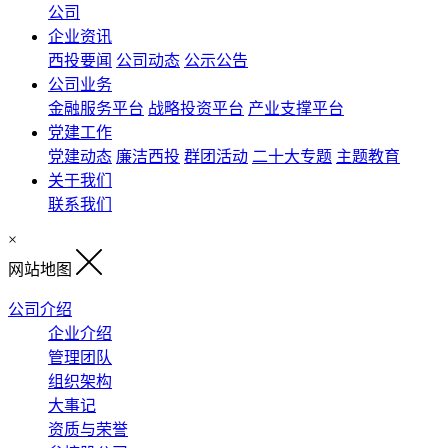
公司
企业资讯
西投要闻
公司动态
公示公告
公司业务
金融服务平台
战略投资平台
产业支撑平台
党建工作
党建动态
廉洁西投
群团活动
二十大专题
主题教育
关于我们
联系我们
×
网站地图
公司介绍
企业介绍
管理团队
组织架构
大事记
资质与荣誉