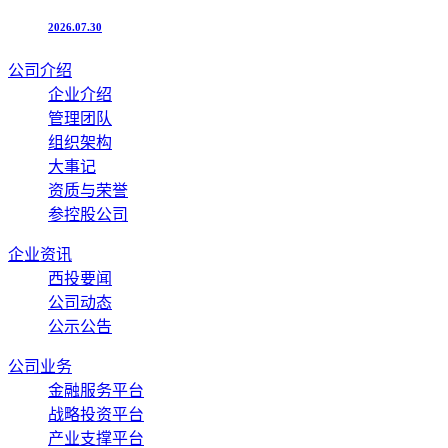
2026.07.30
公司介绍
企业介绍
管理团队
组织架构
大事记
资质与荣誉
参控股公司
企业资讯
西投要闻
公司动态
公示公告
公司业务
金融服务平台
战略投资平台
产业支撑平台