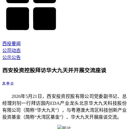
西投要闻
公司动态
公示公告
西安投资控股拜访华大九天并开展交流座谈
大
中
小
2026年5月21日，西安投资控股有限公司党委副书记、总
经理刘钊一行拜访国内EDA产业龙头北京华大九天科技股份
有限公司（简称“华大九天”），与粤港澳大湾区科技创新产业
投资基金（简称“大湾区基金”）、华大九天开展座谈交流。