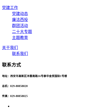
党建工作
党建动态
廉洁西投
群团活动
二十大专题
主题教育
关于我们
联系我们
联系方式
地址：西安市高新区沣惠南路16号泰华金贸国际1号楼
总机：029-88858820
传真：029-88858825