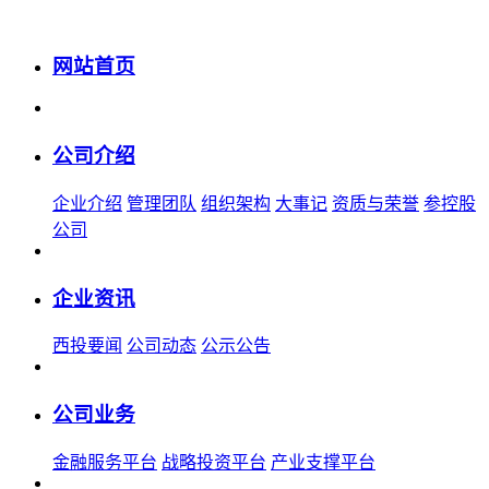
网站首页
公司介绍
企业介绍
管理团队
组织架构
大事记
资质与荣誉
参控股
公司
企业资讯
西投要闻
公司动态
公示公告
公司业务
金融服务平台
战略投资平台
产业支撑平台