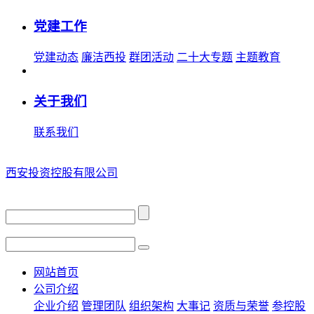
党建工作
党建动态
廉洁西投
群团活动
二十大专题
主题教育
关于我们
联系我们
西安投资控股有限公司
网站首页
公司介绍
企业介绍
管理团队
组织架构
大事记
资质与荣誉
参控股