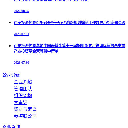
2026.08.05
西安投资控股组织召开“十五五”战略规划编制工作领导小组专题会议
2026.07.31
西安投资控股参加中国母基金第十一届辋川论道，管理运营的西安市
产业投资基金荣登融中榜单
2026.07.30
公司介绍
企业介绍
管理团队
组织架构
大事记
资质与荣誉
参控股公司
企业资讯